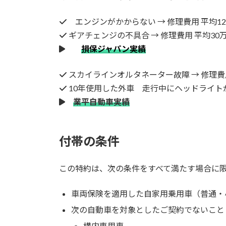
エンジンがかからない → 修理費⽤ 平均1
ギアチェンジの不具合 → 修理費⽤ 平均30
損保ジャパン実績
スカイラインオルタネーター故障 → 修理費⽤
10年使用した外車 走行中にヘッドライトが
業平自動車実績
付帯の条件
この特約は、次の条件をすべて満たす場合に
車両保険を適用した自家用乗用車（普通・
次の自動車を対象としたご契約でないこと
構内専用車