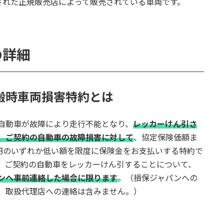
された正規販売店によって販売されている車両です。
の詳細
搬時⾞両損害特約とは
動⾞が故障により⾛⾏不能となり、
レッカーけん引さ
、ご契約の⾃動⾞の故障損害に対して
、協定保険価額ま
万円のいずれか低い額を限度に保険⾦をお⽀払いする特約で
、ご契約の⾃動⾞をレッカーけん引することについて、
ンへ事前連絡した場合に限ります
。（損保ジャパンへの
、取扱代理店への連絡は含みません。）