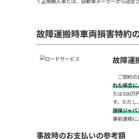
て正規輸入車とは、自動車メーカーから認定
故障運搬時車両損害特約
故障運
ご契約の⾃
れた場合に
たは100
す。ただし
損保ジャパ
事前連絡に
事故時のお⽀払いの参考額