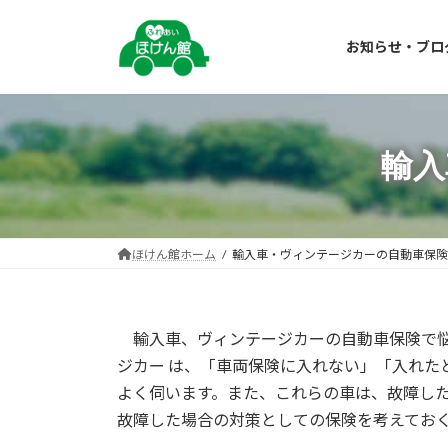
コ
ナ
ン
ビ
お知らせ・ブロ
テ
ゲ
ン
ー
ツ
シ
へ
ョ
ス
ン
輸入
キ
に
ッ
移
プ
動
ほけん館ホーム
輸入車・ヴィンテージカーの自動車保険
輸入車、ヴィンテージカーの自動車保険で悩
ジカー は、「車両保険に入れない」「入れた
よく伺います。また、これらの車は、故障し
故障した場合の対策としての保険を考えてお