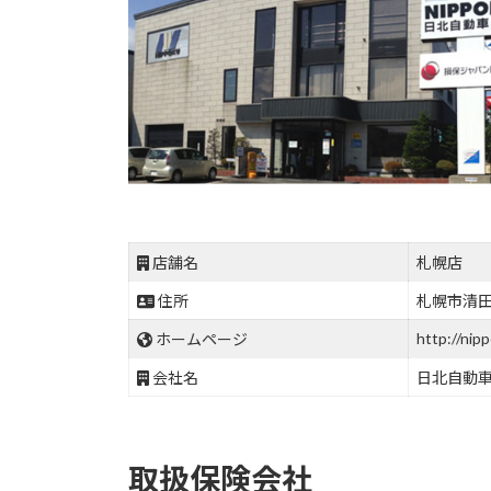
店舗名
札幌店
住所
札幌市清田区
http://nipp
ホームページ
会社名
日北自動
取扱保険会社