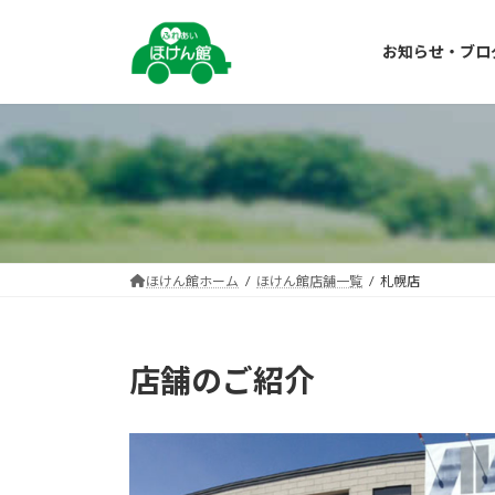
コ
ナ
ン
ビ
お知らせ・ブロ
テ
ゲ
ン
ー
ツ
シ
へ
ョ
ス
ン
キ
に
ッ
移
プ
動
ほけん館ホーム
ほけん館店舗一覧
札幌店
店舗のご紹介