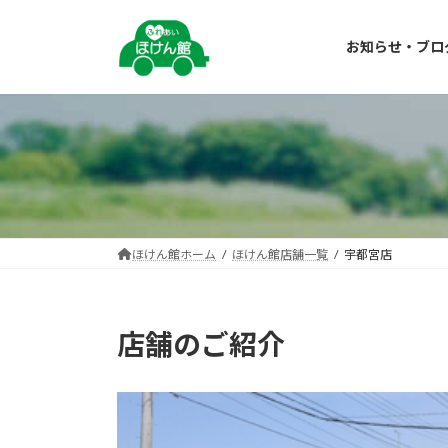
コ
ナ
ン
ビ
お知らせ・ブロ
テ
ゲ
ン
ー
ツ
シ
へ
ョ
ス
ン
キ
に
ッ
移
プ
動
ほけん館ホーム
ほけん館店舗一覧
宇都宮店
店舗のご紹介