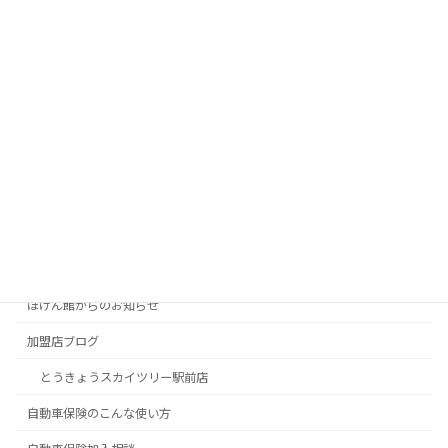
自動車保険加入は“トータルカーライフ
自動車保険加入相談
サポートが出来る整備工場”が一番！
2022-11-14
カテゴリー
お得な契約方法
ほけん館お客様の声
ほけん館からのお知らせ
加盟店ブログ
とうきょうスカイツリー駅前店
自動車保険のこんな使い方