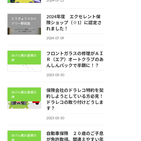
2024-07-12
2024年度 エクセレント保
とうきょうスカイ
険ショップ（※1）に認定さ
ツリー駅前店
れました！
2024-07-09
フロントガラスの修理がＡＩ
ほけん館お客様の
Ｒ（エア）オートクラブのあ
声
んしんパックで半額に！？
2023-03-30
保険会社のドラレコ特約を契
ほけん館お客様の
約しようとしている方必見！
声
ドラレコの取り付けどうしま
す？
2023-03-30
自動車保険 ２０歳のご子息
ほけん館お客様の
が免許取得。間違えやすい年
声