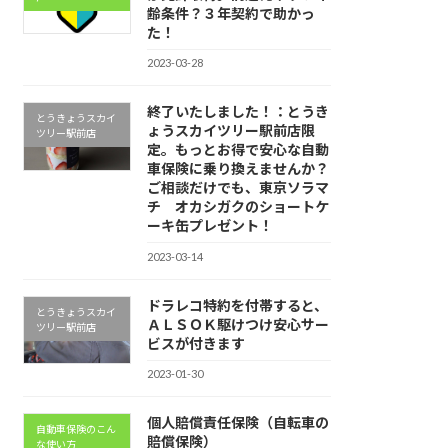
齢条件？３年契約で助かっ
た！
2023-03-28
終了いたしました！：とうき
とうきょうスカイ
ょうスカイツリー駅前店限
ツリー駅前店
定。もっとお得で安心な自動
車保険に乗り換えませんか？
ご相談だけでも、東京ソラマ
チ オカシガクのショートケ
ーキ缶プレゼント！
2023-03-14
ドラレコ特約を付帯すると、
とうきょうスカイ
ＡＬＳＯＫ駆けつけ安心サー
ツリー駅前店
ビスが付きます
2023-01-30
個人賠償責任保険（自転車の
自動車保険のこん
賠償保険）
な使い方