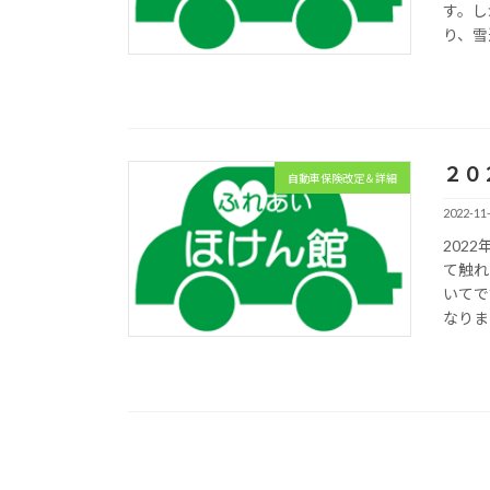
す。し
り、雪
２０
自動車保険改定＆詳細
2022-11
202
て触れ
いてで
なりま