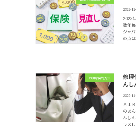
2022-11
202
数年毎
ジャパ
の点は
修理
お得な契約方法
んし
2022-11
ＡＩＲ
のあん
んしん
ラスし