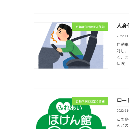
人身
自動車保険改定＆詳細
2022-11
自動車
対し、
く、ま
保険」
ロー
自動車保険改定＆詳細
2022-11
この冬
んどの