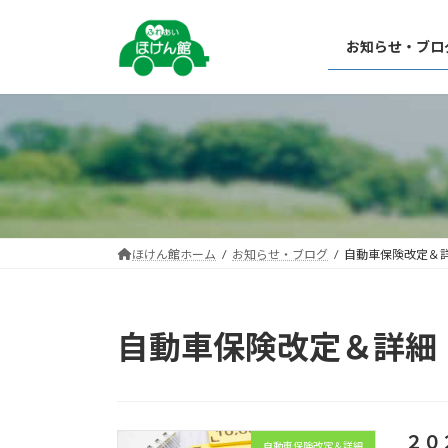
コ
ナ
ン
ビ
お知らせ・ブロ
テ
ゲ
ン
ー
ツ
シ
へ
ョ
ス
ン
キ
に
ッ
移
プ
動
ほけん館ホーム
お知らせ・ブログ
自動車保険改定＆
自動車保険改定＆詳細
２０
自動車保険改定＆詳細